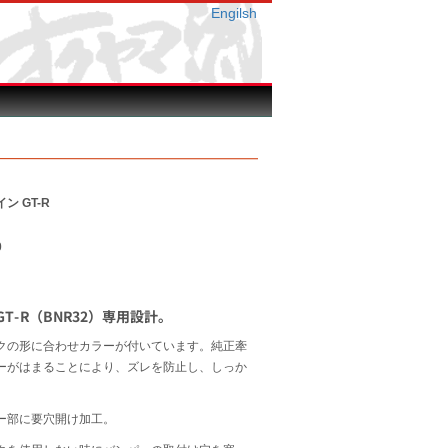
Engilsh
ン GT-R
0
T-R（BNR32）専用設計。
クの形に合わせカラーが付いています。純正牽
ーがはまることにより、ズレを防止し、しっか
。
ー部に要穴開け加工。