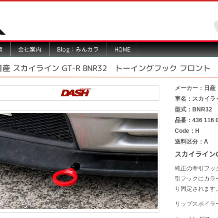
Blog：みんカラ
索
会社案内
HOME
日産 スカイライン GT-R BNR32 トーイングフック フロント
メーカー：日産
車名：スカイライ
型式：BNR32
品番：436 116 
Code：H
送料区分：A
スカイラインG
純正の牽引フッ
引フックにカラ
り固定されます
リップスポイラ