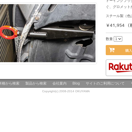
トーイングフッ
ぐ、グロメット
スチール製（色
￥41,954 
数量
購入
車種から検索
製品から検索
会社案内
Blog
サイトのご利用について
Copyright(c) 2008-2014 OKUYAMA