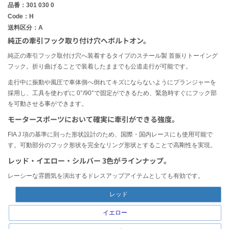
品番：301 030 0
Code：H
送料区分：A
純正の牽引フック取り付け穴へボルトオン。
純正の牽引フック取付け穴へ装着するタイプのスチール製 首振りトーイング
フック。折り曲げることで装着したままでも公道走行が可能です。
走行中に振動や風圧で車体側へ倒れてキズにならないようにプランジャーを
採用し、工具を使わずに 0°/90°で固定ができるため、緊急時すぐにフック部
を可動させる事ができます。
モータースポーツにおいて確実に牽引ができる強度。
FIA J 項の基準に則った形状設計のため、国際・国内レースにも使用可能で
す。可動部分のフック形状を完全なリング形状とすることで高剛性を実現。
レッド・イエロー・シルバー 3色がラインナップ。
レーシーな雰囲気を演出するドレスアップアイテムとしても有効です。
レッド
イエロー